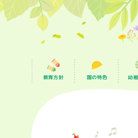
教育方針
園の特色
幼