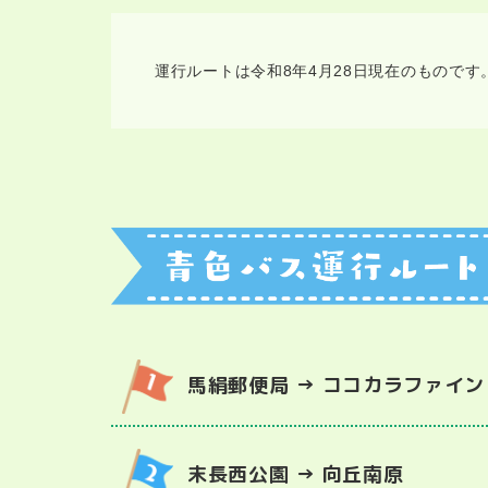
運行ルートは令和8年4月28日現在のもので
馬絹郵便局 → ココカラファイン
末長西公園 → 向丘南原