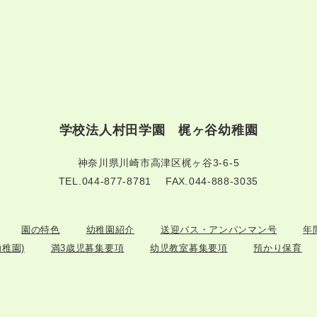
学校法人村田学園 梶ヶ谷幼稚園
神奈川県川崎市高津区梶ヶ谷3-6-5
TEL.044-877-8781
FAX.044-888-3035
園の特色
幼稚園紹介
送迎バス・アンパンマン号
年
稚園)
満3歳児募集要項
幼児教室募集要項
預かり保育